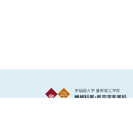
早稲田大学 基幹理工学部
機械科学・航空宇宙学科
西早稲田キャンパス
〒169-8555 東京都新宿区大久保3-4-1